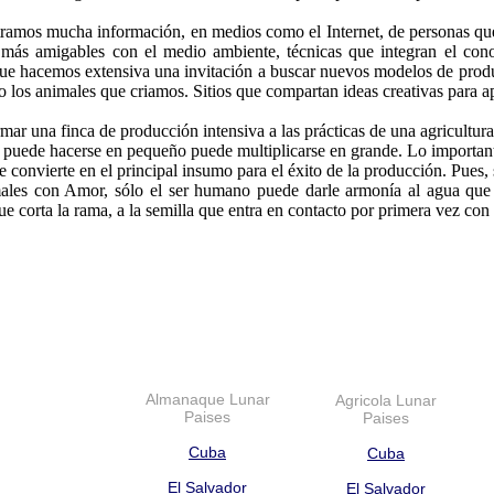
ramos mucha información, en medios como el Internet, de personas que 
s más amigables con el medio ambiente, técnicas que integran el con
 que hacemos extensiva una invitación a buscar nuevos modelos de prod
 o los animales que criamos. Sitios que compartan ideas creativas para apl
rmar una finca de producción intensiva a las prácticas de una agricultu
e puede hacerse en pequeño puede multiplicarse en grande. Lo importan
e convierte en el principal insumo para el éxito de la producción. Pues, 
males con Amor, sólo el ser humano puede darle armonía al agua que se
 que corta la rama, a la semilla que entra en contacto por primera vez con
Almanaque Lunar
Agricola Lunar
Paises
Paises
Cuba
Cuba
El Salvador
El Salvador