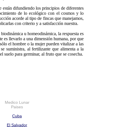
están difundiendo los principios de diferentes
ocimiento de lo ecológico con el cosmos y lo
ucción acorde al tipo de fincas que manejamos,
icarlas con criterio y a satisfacción nuestra.
ra biodinámica u homeodinámica, la respuesta es
te es llevarlo a una dimensión humana, por que
sólo el hombre o la mujer pueden vitalizar a las
 suministra, al fertilizante que alimenta a la
 el suelo para germinar, al fruto que se cosecha.
Medico Lunar
Paises
Cuba
El Salvador