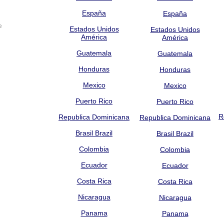
España
España
e
Estados Unidos
Estados Unidos
América
América
Guatemala
Guatemala
Honduras
Honduras
Mexico
Mexico
Puerto Rico
Puerto Rico
R
Republica Dominicana
Republica Dominicana
Brasil Brazil
Brasil Brazil
Colombia
Colombia
Ecuador
Ecuador
Costa Rica
Costa Rica
Nicaragua
Nicaragua
Panama
Panama