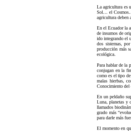
La agricultura es u
Sol… el Cosmos… y
agricultura deben a
En el Ecuador la a
de insumos de orig
ido integrando el 
dos sistemas, por
producción más sa
ecológica.
Para hablar de la 
conjugan en la fi
como es el tipo de
malas hierbas, c
Conocimiento del 
En un peldaño supe
Luna, planetas y 
llamados biodinám
grado más “evoluc
para darle más fue
El momento en que