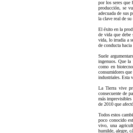
por los seres que 
producción, se vu
adecuada de sus pr
la clave real de s
El éxito en la pro
de vida que debe 
vida, lo irradia a
de conducta hacia 
Suele argumentars
ingenuos. Que la 
como en biotecnol
consumidores que 
industriales. Esta
La Tierra vive pr
consecuente de pa
más imprevisibles 
de 2010 que afectó
Todos estos cambio
poco conocido est
vivo, una agricul
humilde, alegre, c