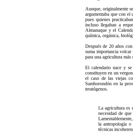
Aunque, originalmente se 
argumentaba que con el us
pues quienes practicaban
incluso llegaban a requ
Almanaque y el Calendari
química, orgánica, biológ
Después de 20 años con u
suma importancia volcar e
para una agricultura más 
El calendario nace y se
constituyen en un vergonz
el caso de las viejas c
Samborondón en la provi
teratógenos.
La agricultura es 
necesidad de que 
Lamentablemente, e
la antropología o
técnicas incoheren