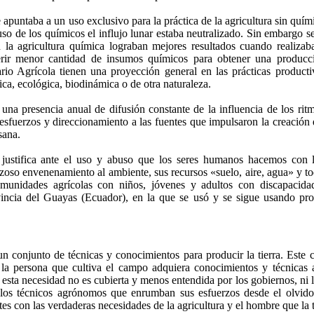
apuntaba a un uso exclusivo para la práctica de la agricultura sin quími
o de los químicos el influjo lunar estaba neutralizado. Sin embargo s
 la agricultura química lograban mejores resultados cuando realizaba
erir menor cantidad de insumos químicos para obtener una producción
o Agrícola tienen una proyección general en las prácticas productiva
ica, ecológica, biodinámica o de otra naturaleza.
na presencia anual de difusión constante de la influencia de los rit
sfuerzos y direccionamiento a las fuentes que impulsaron la creación d
sana.
 justifica ante el uso y abuso que los seres humanos hacemos con
oso envenenamiento al ambiente, sus recursos «suelo, aire, agua» y tod
omunidades agrícolas con niños, jóvenes y adultos con discapacid
ncia del Guayas (Ecuador), en la que se usó y se sigue usando prod
un conjunto de técnicas y conocimientos para producir la tierra. Este 
la persona que cultiva el campo adquiera conocimientos y técnicas a
sta necesidad no es cubierta y menos entendida por los gobiernos, ni lo
 los técnicos agrónomos que enrumban sus esfuerzos desde el olvido 
tes con las verdaderas necesidades de la agricultura y el hombre que la t