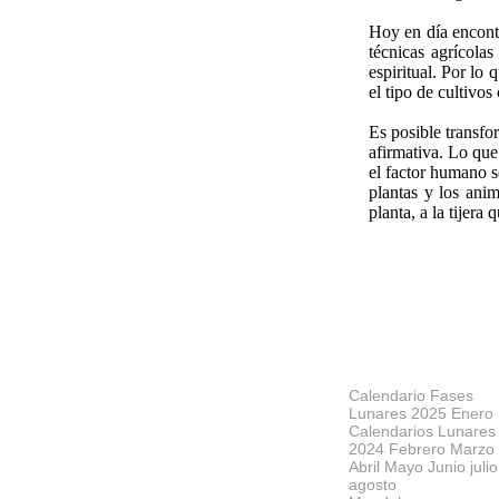
Hoy en día encont
técnicas agrícola
espiritual. Por lo
el tipo de cultivos
Es posible transfo
afirmativa. Lo qu
el factor humano s
plantas y los ani
planta, a la tijera
Calendario Fases
Lunares 2025 Enero
Calendarios Lunares
2024 Febrero Marzo
Abril Mayo Junio julio
agosto