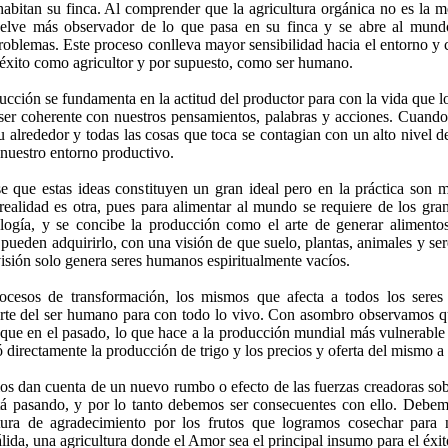
habitan su finca. Al comprender que la agricultura orgánica no es la m
elve más observador de lo que pasa en su finca y se abre al mundo
oblemas. Este proceso conlleva mayor sensibilidad hacia el entorno y ca
u éxito como agricultor y por supuesto, como ser humano.
ducción se fundamenta en la actitud del productor para con la vida que lo
ser coherente con nuestros pensamientos, palabras y acciones. Cuando
 su alrededor y todas las cosas que toca se contagian con un alto nivel 
nuestro entorno productivo.
e que estas ideas constituyen un gran ideal pero en la práctica son m
realidad es otra, pues para alimentar al mundo se requiere de los gra
ogía, y se concibe la producción como el arte de generar alimento
pueden adquirirlo, con una visión de que suelo, plantas, animales y s
 visión solo genera seres humanos espiritualmente vacíos.
ocesos de transformación, los mismos que afecta a todos los seres 
rte del ser humano para con todo lo vivo. Con asombro observamos que
que en el pasado, lo que hace a la producción mundial más vulnerable 
 directamente la producción de trigo y los precios y oferta del mismo a
s dan cuenta de un nuevo rumbo o efecto de las fuerzas creadoras sobre
á pasando, y por lo tanto debemos ser consecuentes con ello. Debemo
tura de agradecimiento por los frutos que logramos cosechar para nu
álida, una agricultura donde el Amor sea el principal insumo para el éxi